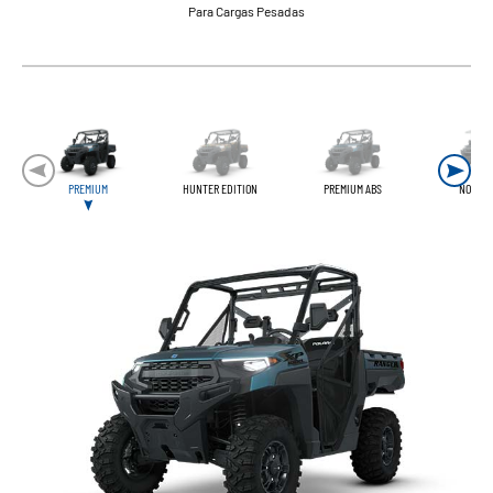
Para Cargas Pesadas
PREMIUM
HUNTER EDITION
PREMIUM ABS
NORDIC