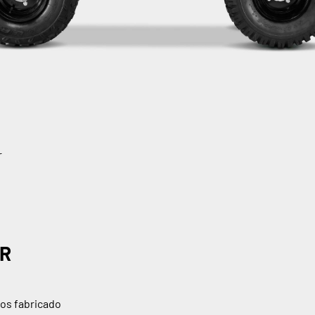
r
AR
mos fabricado