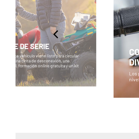
VIENE DE SERIE
CO
que este vehículo viene listo para circular
DI
 incluye una cinta de desconexión, una
 juvenil, formación online gratuita y un kit
Los 
nive